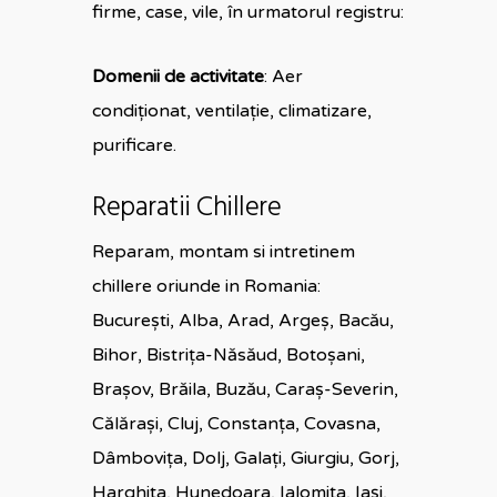
firme, case, vile, în urmatorul registru:
Domenii de activitate
: Aer
condiționat, ventilație, climatizare,
purificare.
Reparatii Chillere
Reparam, montam si intretinem
chillere oriunde in Romania:
Bucureşti, Alba, Arad, Argeş, Bacău,
Bihor, Bistriţa-Năsăud, Botoşani,
Braşov, Brăila, Buzău, Caraş-Severin,
Călăraşi, Cluj, Constanţa, Covasna,
Dâmboviţa, Dolj, Galaţi, Giurgiu, Gorj,
Harghita, Hunedoara, Ialomiţa, Iaşi,