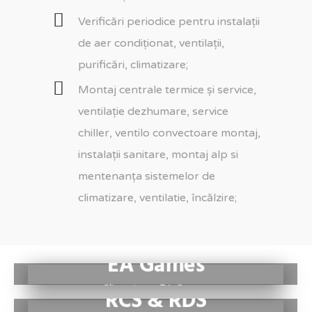
Verificări periodice pentru instalații
de aer condiționat, ventilații,
purificări, climatizare;
Montaj centrale termice și service,
ventilație dezhumare, service
chiller, ventilo convectoare montaj,
instalații sanitare, montaj alp si
mentenanța sistemelor de
climatizare, ventilatie, încălzire;
EA Games
Climatizare EA Games
RCS & RDS